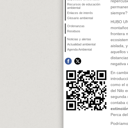
repercus
Recursos de educación
permanen
ambiental
siempre?
Enlaces de interés
Glosario ambiental
HUBO UN 
Ordenanzas
montaños
Residuos
frontera 
Noticias y alertas
ecosiste
Actualidad ambiental
aislada, 
Agenda Ambiental
aquellos 
distancia
negativa 
En cambi
introducc
como el o
del Nilo 
segunda 
contaba c
extinció
Perca del
Podríamos