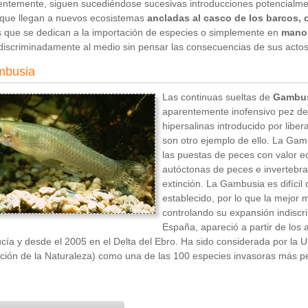
entemente, siguen sucediéndose sucesivas introducciones potencialm
 que llegan a nuevos ecosistemas
ancladas al casco de los barcos, 
 que se dedican a la importación de especies o simplemente en
manos
ndiscriminadamente al medio sin pensar las consecuencias de sus actos
mbusia
Las continuas sueltas de
Gambu
aparentemente inofensivo pez de
hipersalinas introducido por libera
son otro ejemplo de ello. La Ga
las puestas de peces con valor 
autóctonas de peces e invertebra
extinción. La Gambusia es difícil
establecido, por lo que la mejor
controlando su expansión indisc
España, apareció a partir de los 
cía y desde el 2005 en el Delta del Ebro. Ha sido considerada por la U
ión de la Naturaleza) como una de las 100 especies invasoras más pel