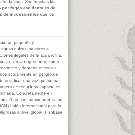
ente dañinas. Son muchas las
o por fugas accidentales
de
 de inconscientes
que los
.
sia
, un pequeño y
 aguas dulces, salobres e
ciones ilegales de la acuariofilia,
mbusia, voraz depredador, come
económico y depreda especies
dos actualmente en peligro de
 de erradicar una vez que se ha
 manera de reducir su impacto es
riminada. Concretamente en
años 70 en las marismas litorales
ICN (Unión Internacional para la
igrosas a nivel global (Fishbase,