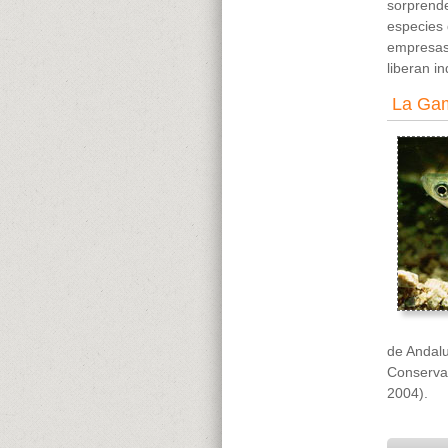
sorprend
especies
empresas
liberan i
La Ga
de Andalu
Conservac
2004).