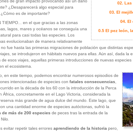
iones de gran impacto provocando así un daño
02. Las
te? ¿Desaparecerá algo especial para
03. El meji
 ¿Cómo es de importante?
04. El
TIEMPO... en el que gracias a las zonas
as, lagos, mares y océanos se conseguía una
0.5 El pez león, l
natural para casi todas las especies. Los
mas evolucionaban de manera relativamente
y no fue hasta las primeras migraciones de población que distintas espe
viajes, se introdujeron en hábitats nuevos para ellas. Aún así, dada la 
s de esos viajes, aquellas primeras introducciones de nuevas especie
en el ecosistema.
o, en este tiempo, podemos encontrar numerosos episodios de
iones intencionadas de especies con
fatales consecuencias
,
currido en la década de los 60 con la introducción de la Perca
en África, concretamente en el Lago Victoria, considerada la
reserva más grande de agua dulce del mundo. Este lago, que
on una cantidad enorme de especies autóctonas, sufrió la
n de más de 200 especies
de peces tras la entrada de la
 Nilo.
 evitar repetir tales errores
aprendiendo de la historia
pero,