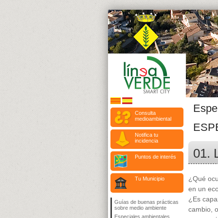
Espe
Consulta
medioambiental
ESP
Notifica tu
incidencia
01. 
Puntos de interés
¿Qué ocu
Tu Municipio
en un ec
¿Es capaz
Guías de buenas prácticas
sobre medio ambiente
cambio, o
Especiales ambientales