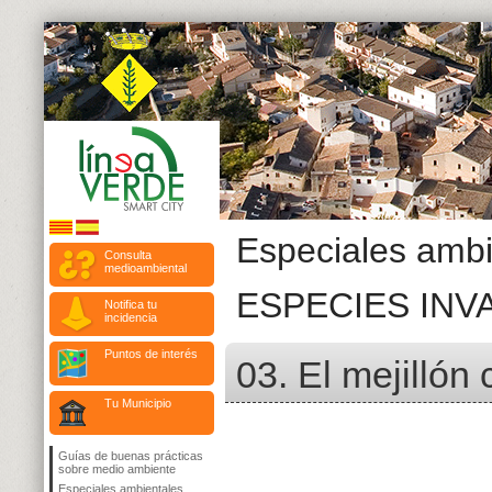
Especiales ambi
Consulta
medioambiental
ESPECIES IN
Notifica tu
incidencia
Puntos de interés
03. El mejillón
Tu Municipio
Guías de buenas prácticas
sobre medio ambiente
Especiales ambientales