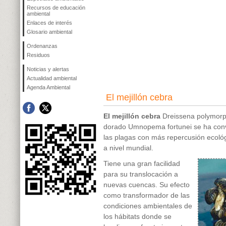
Recursos de educación
ambiental
Enlaces de interés
Glosario ambiental
Ordenanzas
Residuos
Noticias y alertas
Actualidad ambiental
Agenda Ambiental
El mejillón cebra
El mejillón cebra
Dreissena polymor
dorado
Umnopema fortunei
se ha con
las plagas con más repercusión ecoló
a nivel mundial.
Tiene una gran facilidad
para su translocación a
nuevas cuencas. Su efecto
como transformador de las
condiciones ambientales de
los hábitats donde se